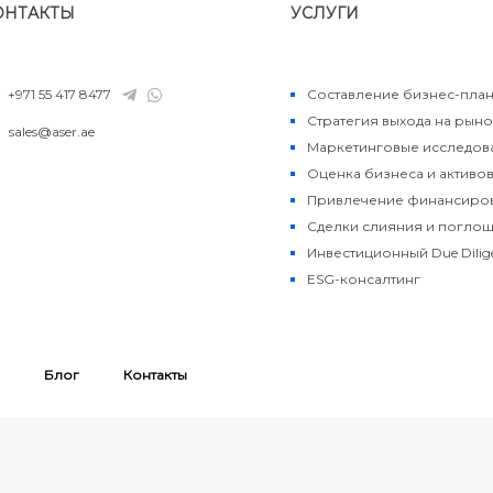
ОНТАКТЫ
УСЛУГИ
+971 55 417 8477
Составление бизнес-пла
Стратегия выхода на рыно
sales@aser.ae
Маркетинговые исследов
Оценка бизнеса и активо
Привлечение финансиро
Сделки слияния и погло
Инвестиционный Due Dilig
ESG-консалтинг
Блог
Контакты