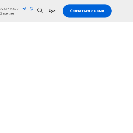
55 417 8477
Связаться с нами
Рус
Рус
@aser.ae