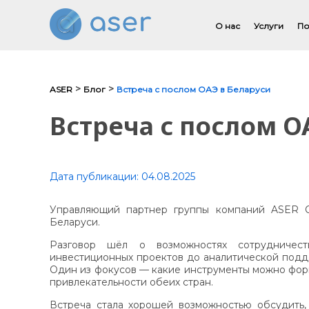
О нас
Услуги
По
>
>
ASER
Блог
Встреча с послом ОАЭ в Беларуси
О нас
Встреча с послом О
Услуги
Портфолио
Дата публикации:
04.08.2025
Отзывы
Управляющий партнер группы компаний ASER О
Беларуси.
Аналитика
Разговор шёл о возможностях сотрудничес
Блог
инвестиционных проектов до аналитической подд
Один из фокусов — какие инструменты можно фо
привлекательности обеих стран.
Контакты
Встреча стала хорошей возможностью обсудить,