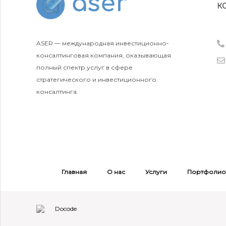
К
ASER — международная инвестиционно-
консалтинговая компания, оказывающая
полный спектр услуг в сфере
стратегического и инвестиционного
консалтинга.
Режим работы
09:00 - 18:00
Главная
О нас
Услуги
Портфолио
+971 55 417 8477
sales@aser.ae