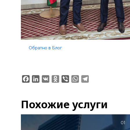
Обратно в Блог
Facebook
LinkedIn
VK
Odnoklassniki
Viber
WhatsApp
Telegram
Похожие услуги
01