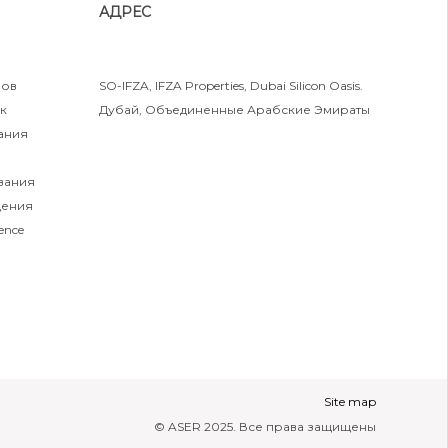
АДРЕС
нов
SO-IFZA, IFZA Properties, Dubai Silicon Oasis.
к
Дубай, Объединенные Арабские Эмираты
ания
в
вания
щения
ence
Site map
© ASER 2025. Все права защищены