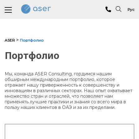
Рус
О нас
>
ASER
Портфолио
Услуги
Портфолио
Портфолио
Мы, команда ASER Consulting, гордимся нашим
Отзывы
обширным международным портфолио, которое
отражает нашу приверженность к совершенству и
Аналитика
инновациям в различных секторах. Наш опыт охватывает
множество стран и отраслей, что позволяет нам
применять лучшие практики и знания со всего мира в
Блог
пользу наших клиентов в ОАЭ и за их пределами.
Контакты