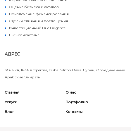
Оценка бизнеса и активов
Привлечение финансирования
Сделки слияния и поглощения
Инвестиционный Due Diligence
ESG-консалтинг
АДРЕС
SO-IFZA, IFZA Properties, Dubai Silicon Oasis. Дубай, Объединенные
Арабские Эмираты
Главная
О нас
Услуги
Портфолио
Режим работы
Блог
Контакты
09:00 - 18:00
+971 55 417 8477