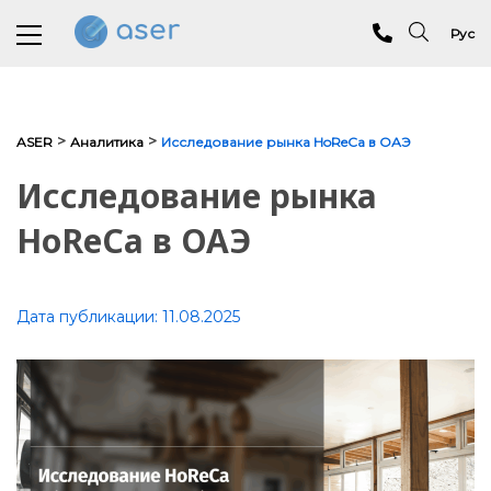
Рус
О нас
>
>
ASER
Аналитика
Исследование рынка HoReCa в ОАЭ
Услуги
Исследование рынка
Портфолио
HoReCa в ОАЭ
Отзывы
Дата публикации:
11.08.2025
Аналитика
Блог
Контакты