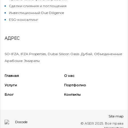
Сделки слияния и поглощения
Инвестиционный Due Diligence
ESG-консалтинг
АДРЕС
SO-IFZA, IFZA Properties, Dubai Silicon Oasis. Дубай, Объединенные
Арабские Эмираты
Главная
О нас
Услуги
Портфолио
Режим работы
Блог
Контакты
09:00 - 18:00
+971 55 417 8477
Site map
sales@aser.ae
© ASER 2025. Все права
защищены