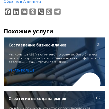
Обратно в Аналитика
Facebook
LinkedIn
VK
Odnoklassniki
Viber
WhatsApp
Telegram
Похожие услуги
Составление бизнес-планов
01
Мы, команда ASER, понимаем, что успех любого бизнеса
зависит от стратегического планирования и эффективной
реализации. Наши услуги по бизнес...
УЗНАТЬ БОЛЬШЕ
Стратегия выхода на рынок
02
Мы в ASER понимаем, что четко сформулированная